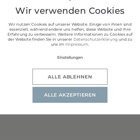
Wir verwenden Cookies
Wir nutzen Cookies auf unserer Website. Einige von ihnen sind
essenziell, während andere uns helfen, diese Website und Ihre
Erfahrung zu verbessern. Weitere Informationen zu Cookies auf
der Website finden Sie in unserer
Datenschutzerklärung
und zu
uns im
Impressum
.
Einstellungen
ALLE ABLEHNEN
ALLE AKZEPTIEREN