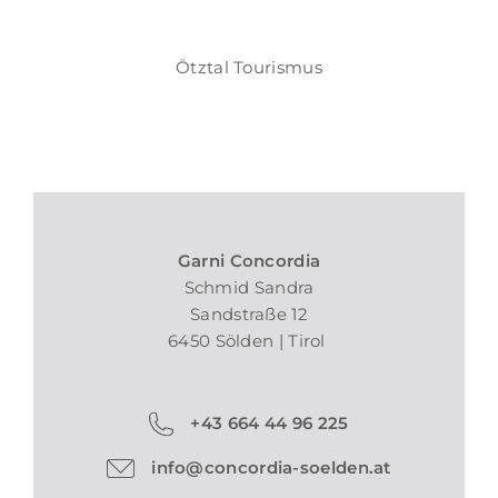
Ötztal Tourismus
Garni Concordia
Schmid Sandra
Sandstraße 12
6450 Sölden | Tirol
+43 664 44 96 225
info@concordia-soelden.at